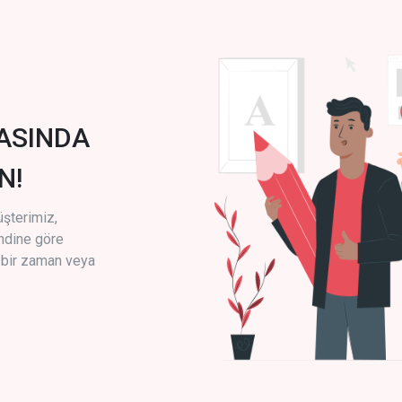
ASINDA
N!
üşterimiz,
endine göre
i bir zaman veya