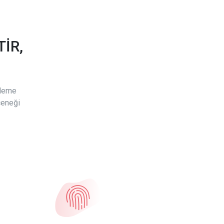
İR,
ödeme
çeneği