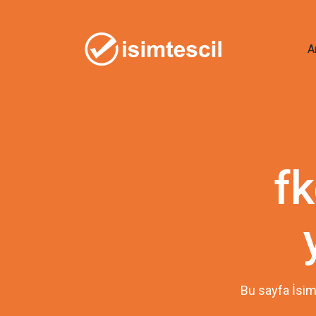
A
fk
Bu sayfa İsim