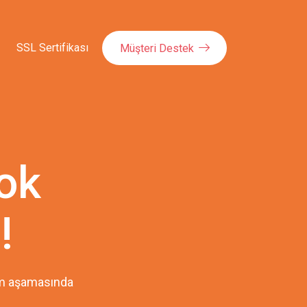
SSL Sertifikası
Müşteri Destek
çok
!
pım aşamasında